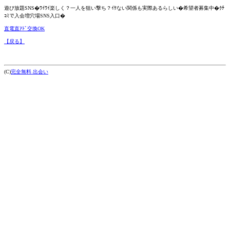
遊び放題SNS�ﾜｲﾜｲ楽しく？一人を狙い撃ち？ｲｹない関係も実際あるらしい�希望者募集中�ｸﾁ
ｺﾐで入会増穴場SNS入口�
直電直ｱﾄﾞ交換OK
【戻る】
(C)
完全無料 出会い